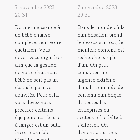
7 novembre 2023
7 novembre 2023
20:31
20:31
Donner naissance à
Dans le monde où la
un bébé change
numérisation prend
complètement votre
le dessus sur tout, le
quotidien. Vous
meilleur contenu est
devez vous organiser
recherché par plus
afin que la gestion
d’un. On peut
de votre charmant
constater une
bébé ne soit pas un
urgence extrême
obstacle pour vos
dans la demande de
activités. Pour cela,
contenu numérique
vous devez vous
de toutes les
procurer certains
entreprises ou
équipements. Le sac
secteurs d’activité à
à langer est un outil
s’efforcer. On
incontournable.
devient ainsi très
C’est le support...
sceptique quand il