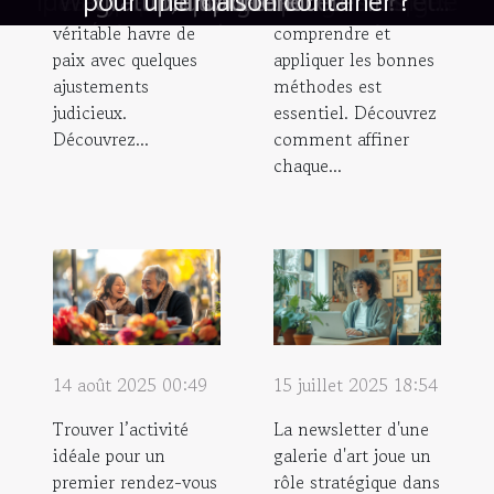
compléter n'importe quelle garde-robe ?
en ligne pour des occasions spéciales ?
idéale pour votre piercing de langue
parfaite pour des créations uniques
Warhammer 40,000 : conseils et
cafetière automatique à grains ?
un premier rendez-vous réussi ?
extérieur en un havre de paix ?
pour une maison container ?
influencent la mode actuelle
dynamiser vos événements
gratuit, que faut-il retenir ?
votre conduite sur circuit
pour votre événement ?
votre déménagement ?
votre style personnel ?
votre cuisine de luxe ?
conseils et pratiques
d'une galerie d'art
basque à explorer
des arbres à chat
plafond tendu ?
opportunités
disponible ?
langer ?
lieu peut devenir un
pilotage,
stratégies pour les nouveaux joueurs
véritable havre de
comprendre et
paix avec quelques
appliquer les bonnes
ajustements
méthodes est
judicieux.
essentiel. Découvrez
Découvrez...
comment affiner
chaque...
14 août 2025 00:49
15 juillet 2025 18:54
Trouver l’activité
La newsletter d'une
idéale pour un
galerie d'art joue un
premier rendez-vous
rôle stratégique dans