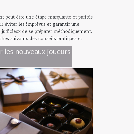
 peut être une étape marquante et parfois
ur éviter les imprévus et garantir une
st judicieux de se préparer méthodiquement.
hes suivants des conseils pratiques et
 les nouveaux joueurs