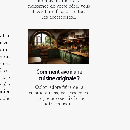
Bien avant même la
naissance de votre bébé, vous
devez faire l’achat de tous
les accessoires...
 leur
 vie.
orme,
votre
r une
lacez
Comment avoir une
e tous
cuisine originale ?
e plus
Qu’on adore faire de la
nation
cuisine ou pas, cet espace est
une pièce essentielle de
rûler
notre maison...