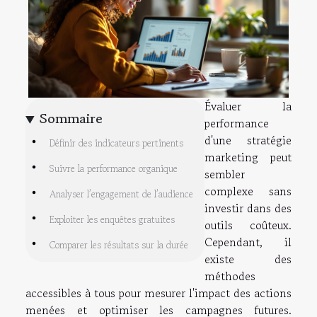
Évaluer la
Sommaire
performance
d'une stratégie
Définir des indicateurs pertinents
marketing peut
Suivre la performance organique
sembler
complexe sans
Analyser l’engagement de l’audience
investir dans des
Exploiter les enquêtes gratuites
outils coûteux.
Cependant, il
Comparer les résultats sur la durée
existe des
méthodes
accessibles à tous pour mesurer l'impact des actions
menées et optimiser les campagnes futures.